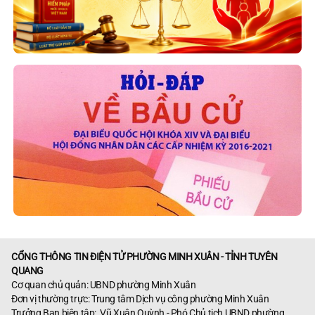
CỔNG THÔNG TIN ĐIỆN TỬ PHƯỜNG MINH XUÂN - TỈNH TUYÊN
QUANG
Cơ quan chủ quản: UBND phường Minh Xuân
Đơn vị thường trực: Trung tâm Dịch vụ công phường Minh Xuân
Trưởng Ban biên tập: Vũ Xuân Quỳnh - Phó Chủ tịch UBND phường